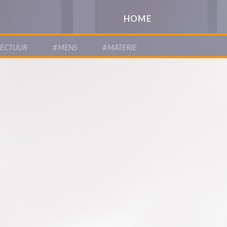
HOME
TECTUUR
#
MENS
#
MATERIE