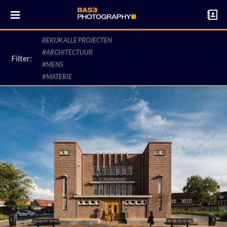
BEKIJK ALLE PROJECTEN
Home
BASE Photography
#
ARCHITECTUUR
Filter:
#
MENS
06 29 29 69 66
Projecten
#
MATERIE
info@basephotography.nl
Contact